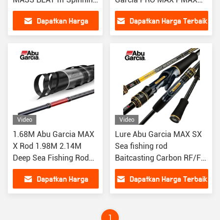
Casting Angkat ikan
Baitcasting Angkat ikan
Dapatkan Harga
Dapatkan Harga Terbaik
umpan
Terbaik
Video
Video
1.68M Abu Garcia MAX
Lure Abu Garcia MAX SX
X Rod 1.98M 2.14M
Sea fishing rod
Deep Sea Fishing Rod
Baitcasting Carbon RF/F
RF Action Fishing Rods
Aksi
Dapatkan Harga
Dapatkan Harga Terbaik
Terbaik
1