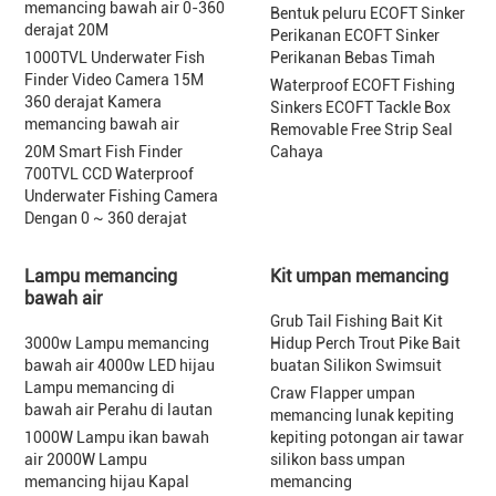
memancing bawah air 0-360
Bentuk peluru ECOFT Sinker
derajat 20M
Perikanan ECOFT Sinker
1000TVL Underwater Fish
Perikanan Bebas Timah
Finder Video Camera 15M
Waterproof ECOFT Fishing
360 derajat Kamera
Sinkers ECOFT Tackle Box
memancing bawah air
Removable Free Strip Seal
20M Smart Fish Finder
Cahaya
700TVL CCD Waterproof
Underwater Fishing Camera
Dengan 0 ~ 360 derajat
Lampu memancing
Kit umpan memancing
bawah air
Grub Tail Fishing Bait Kit
3000w Lampu memancing
Hidup Perch Trout Pike Bait
bawah air 4000w LED hijau
buatan Silikon Swimsuit
Lampu memancing di
Craw Flapper umpan
bawah air Perahu di lautan
memancing lunak kepiting
1000W Lampu ikan bawah
kepiting potongan air tawar
air 2000W Lampu
silikon bass umpan
memancing hijau Kapal
memancing