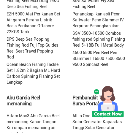
Fishing Reel Max Drag 16KG
Ssvi Saltwater Fly Sea
Deep Sea Fishing Reel
Fishing Reel
EZH 5000 Alat Perikanan Set
Penangkap ikan asli Penn
Air garam Perahu Listrik
Saltwater Penn Slammer IV
Reels Perikanan Offshore
Berputar Penangkap ikan
22KGS Tarik
SSV 3500-10500 Combos
DPS Deep Sea Popping
fishing rod Spinning Fishing
Fishing Rod Fuji Top Guides
Reel 5+1BB Full Metal Body
Reel Seat Travel Popping
4500 5500 Pen Reel Pen
Rod
Slammer III 6500 7500 8500
Ocean Beach Fishing Tackle
9500 Spincast Reel
Set 1.82m 2 Bagian ML Hard
Carbon Spinning Fishing Set
Lengkap
Abu Garcia Reel
Pembangkit Tenaga
memancing
Surya Portabel
Hitam Max3 Abu Garcia Reel
All In One Trolley Portable
memancing Kanan Tangan
Solar Generator Kapasitas
Kiri umpan memancing air
Tinggi Solar Generator