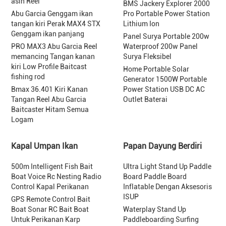
asin Reel
BMS Jackery Explorer 2000
Abu Garcia Genggam ikan
Pro Portable Power Station
tangan kiri Perak MAX4 STX
Lithium Ion
Genggam ikan panjang
Panel Surya Portable 200w
PRO MAX3 Abu Garcia Reel
Waterproof 200w Panel
memancing Tangan kanan
Surya Fleksibel
kiri Low Profile Baitcast
Home Portable Solar
fishing rod
Generator 1500W Portable
Bmax 36.401 Kiri Kanan
Power Station USB DC AC
Tangan Reel Abu Garcia
Outlet Baterai
Baitcaster Hitam Semua
Logam
Kapal Umpan Ikan
Papan Dayung Berdiri
500m Intelligent Fish Bait
Ultra Light Stand Up Paddle
Boat Voice Rc Nesting Radio
Board Paddle Board
Control Kapal Perikanan
Inflatable Dengan Aksesoris
ISUP
GPS Remote Control Bait
Boat Sonar RC Bait Boat
Waterplay Stand Up
Untuk Perikanan Karp
Paddleboarding Surfing