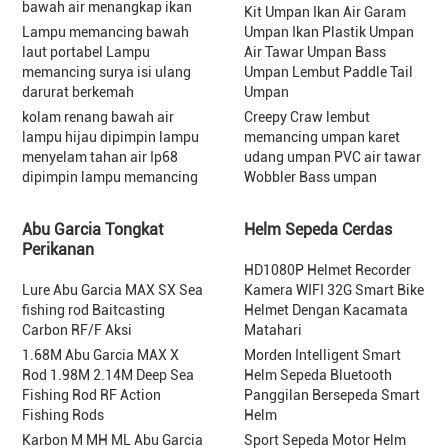
bawah air menangkap ikan
Kit Umpan Ikan Air Garam
Lampu memancing bawah
Umpan Ikan Plastik Umpan
laut portabel Lampu
Air Tawar Umpan Bass
memancing surya isi ulang
Umpan Lembut Paddle Tail
darurat berkemah
Umpan
kolam renang bawah air
Creepy Craw lembut
lampu hijau dipimpin lampu
memancing umpan karet
menyelam tahan air Ip68
udang umpan PVC air tawar
dipimpin lampu memancing
Wobbler Bass umpan
Abu Garcia Tongkat
Helm Sepeda Cerdas
Perikanan
HD1080P Helmet Recorder
Lure Abu Garcia MAX SX Sea
Kamera WIFI 32G Smart Bike
fishing rod Baitcasting
Helmet Dengan Kacamata
Carbon RF/F Aksi
Matahari
1.68M Abu Garcia MAX X
Morden Intelligent Smart
Rod 1.98M 2.14M Deep Sea
Helm Sepeda Bluetooth
Fishing Rod RF Action
Panggilan Bersepeda Smart
Fishing Rods
Helm
Karbon M MH ML Abu Garcia
Sport Sepeda Motor Helm