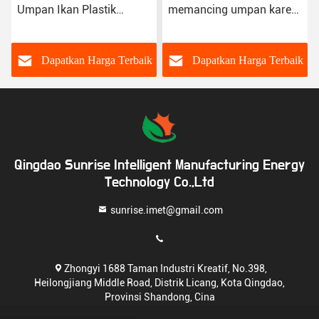
Umpan Ikan Plastik
memancing umpan karet
Umpan Air Tawar Umpan
udang umpan PVC air
Bass Umpan Lembut
tawar Wobbler Bass
Paddle Tail Umpan
umpan
k
Dapatkan Harga Terbaik
Dapatkan Harga Terbaik
Qingdao Sunrise Intelligent Manufacturing Energy
Technology Co.,Ltd
sunrise.imet@gmail.com
Zhongyi 1688 Taman Industri Kreatif, No.398,
Heilongjiang Middle Road, Distrik Licang, Kota Qingdao,
Provinsi Shandong, Cina