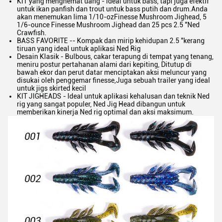
KIT yang menghemat uang - ideal untuk bass, tapi juga efektif
untuk ikan panfish dan trout untuk bass putih dan drum.Anda
akan menemukan lima 1/10-ozFinesse Mushroom Jighead, 5
1/6-ounce Finesse Mushroom Jighead dan 25 pcs 2.5 "Ned
Crawfish.
BASS FAVORITE -- Kompak dan mirip kehidupan 2.5 "kerang
tiruan yang ideal untuk aplikasi Ned Rig
Desain Klasik - Bulbous, cakar terapung di tempat yang tenang,
meniru postur pertahanan alami dari kepiting, Ditutup di
bawah ekor dan perut datar menciptakan aksi meluncur yang
disukai oleh penggemar finesse,Juga sebuah trailer yang ideal
untuk jigs skirted kecil
KIT JIGHEADS - Ideal untuk aplikasi kehalusan dan teknik Ned
rig yang sangat populer, Ned Jig Head dibangun untuk
memberikan kinerja Ned rig optimal dan aksi maksimum.