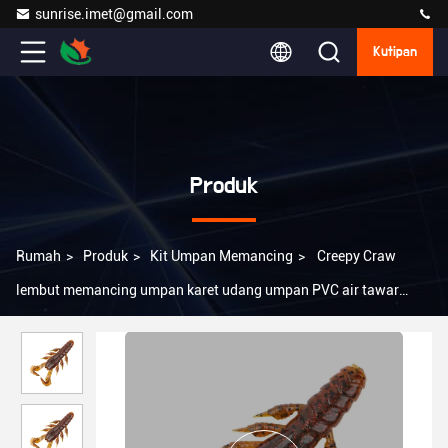
sunrise.imet@gmail.com
Kutipan
Produk
Rumah
>
Produk
>
Kit Umpan Memancing
>
Creepy Craw
lembut memancing umpan karet udang umpan PVC air tawar
Wobbler Bass umpan