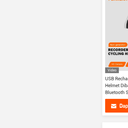
Video
USB Rechar
Helmet Di
Bluetooth 
Sepeda
Dap