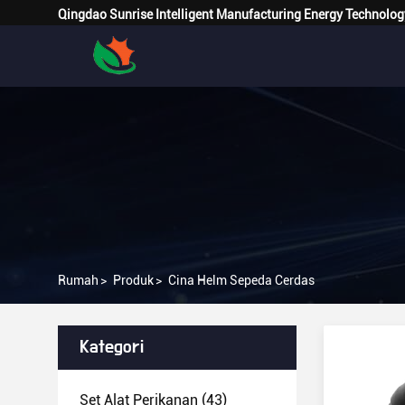
Qingdao Sunrise Intelligent Manufacturing Energy Technolog
Rumah
>
Produk
>
Cina Helm Sepeda Cerdas
Kategori
Set Alat Perikanan
(43)