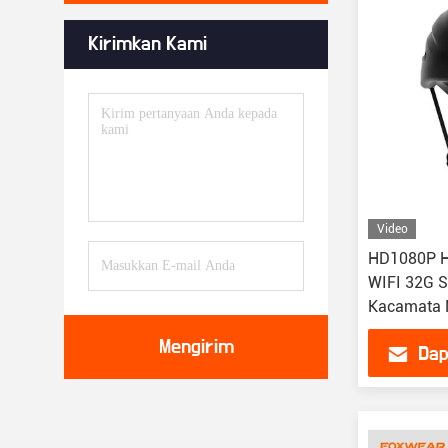
Kirimkan Kami
Video
HD1080P H
WIFI 32G S
Kacamata 
Mengirim
Dap