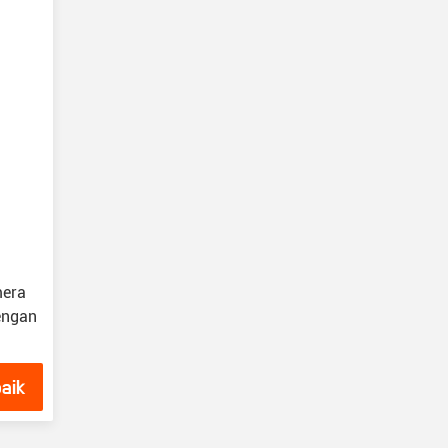
mera
engan
aik