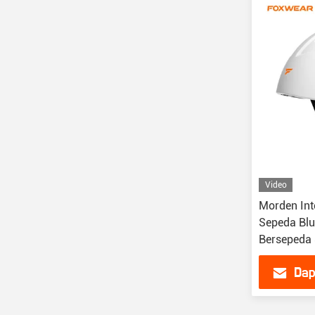
Video
Morden Int
Sepeda Blu
Bersepeda
Dap