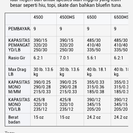
besar seperti hiu, topi, skate dan bahkan bluefin tuna.
4500
4500HS
6500
6500HS
PEMBAYARAN
9
9
9
9
KAPASITAS
390/15
390/15
485/30
485/30
PEMANGAT
320/20
320/20
410/40
410/40
YD/LB
250/30
250/30
335/50
335/50
Rasio Gir
6.2:1
7.0:1
5.6:1
6.2:1
Max Drag
30 lb. 13.6
30 lb. 13.6
40 lb. 18.1
40 lb. 18.
LB
kg
kg
kg.
kg.
KAPASITAS
390/0.25
390/0.25
355/0.33
355/0.33
MONO
290/0.28
290/0.28
315/0.36
315/0.36
M/MM
215/0.33
215/0.33
185/0.38
185/0.38
KAPASITAS
425/8
425/8
390/12
390/12
MONO
320/10
320/10
345/15
345/15
YD/LB
235/12
235/12
205/20
205/20
Berat
15 oz
15 oz
24.2 oz
24.2 oz
badan