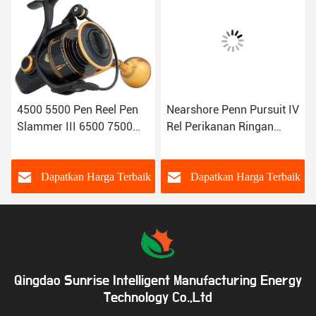
4500 5500 Pen Reel Pen
Nearshore Penn Pursuit IV
Slammer III 6500 7500
Rel Perikanan Ringan
8500 9500 Spincast Reel
Corrosion Resistant
Graphite Body
k
Dapatkan Harga Terbaik
Dapatkan Harga Terbaik
Qingdao Sunrise Intelligent Manufacturing Energy
Technology Co.,Ltd