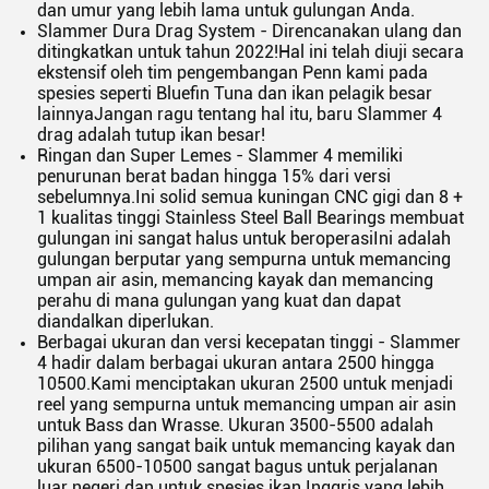
dan umur yang lebih lama untuk gulungan Anda.
Slammer Dura Drag System - Direncanakan ulang dan
ditingkatkan untuk tahun 2022!Hal ini telah diuji secara
ekstensif oleh tim pengembangan Penn kami pada
spesies seperti Bluefin Tuna dan ikan pelagik besar
lainnyaJangan ragu tentang hal itu, baru Slammer 4
drag adalah tutup ikan besar!
Ringan dan Super Lemes - Slammer 4 memiliki
penurunan berat badan hingga 15% dari versi
sebelumnya.Ini solid semua kuningan CNC gigi dan 8 +
1 kualitas tinggi Stainless Steel Ball Bearings membuat
gulungan ini sangat halus untuk beroperasiIni adalah
gulungan berputar yang sempurna untuk memancing
umpan air asin, memancing kayak dan memancing
perahu di mana gulungan yang kuat dan dapat
diandalkan diperlukan.
Berbagai ukuran dan versi kecepatan tinggi - Slammer
4 hadir dalam berbagai ukuran antara 2500 hingga
10500.Kami menciptakan ukuran 2500 untuk menjadi
reel yang sempurna untuk memancing umpan air asin
untuk Bass dan Wrasse. Ukuran 3500-5500 adalah
pilihan yang sangat baik untuk memancing kayak dan
ukuran 6500-10500 sangat bagus untuk perjalanan
luar negeri dan untuk spesies ikan Inggris yang lebih