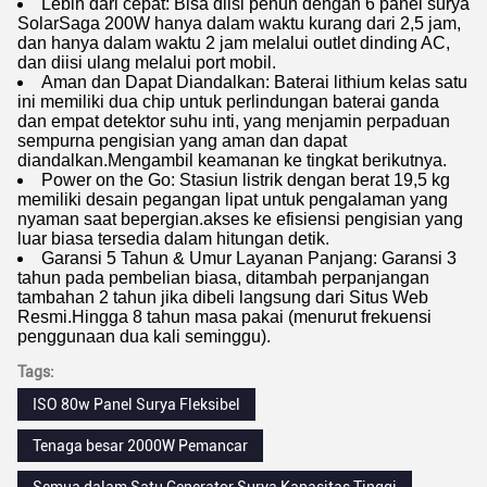
Lebih dari cepat: Bisa diisi penuh dengan 6 panel surya
SolarSaga 200W hanya dalam waktu kurang dari 2,5 jam,
dan hanya dalam waktu 2 jam melalui outlet dinding AC,
dan diisi ulang melalui port mobil.
Aman dan Dapat Diandalkan: Baterai lithium kelas satu
ini memiliki dua chip untuk perlindungan baterai ganda
dan empat detektor suhu inti, yang menjamin perpaduan
sempurna pengisian yang aman dan dapat
diandalkan.Mengambil keamanan ke tingkat berikutnya.
Power on the Go: Stasiun listrik dengan berat 19,5 kg
memiliki desain pegangan lipat untuk pengalaman yang
nyaman saat bepergian.akses ke efisiensi pengisian yang
luar biasa tersedia dalam hitungan detik.
Garansi 5 Tahun & Umur Layanan Panjang: Garansi 3
tahun pada pembelian biasa, ditambah perpanjangan
tambahan 2 tahun jika dibeli langsung dari Situs Web
Resmi.Hingga 8 tahun masa pakai (menurut frekuensi
penggunaan dua kali seminggu).
Tags:
ISO 80w Panel Surya Fleksibel
Tenaga besar 2000W Pemancar