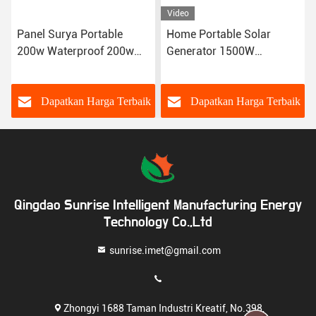
Video
Panel Surya Portable
Home Portable Solar
200w Waterproof 200w
Generator 1500W
Panel Surya Fleksibel
Portable Power Station
USB DC AC Outlet Baterai
k
Dapatkan Harga Terbaik
Dapatkan Harga Terbaik
Qingdao Sunrise Intelligent Manufacturing Energy
Technology Co.,Ltd
sunrise.imet@gmail.com
Zhongyi 1688 Taman Industri Kreatif, No.398,