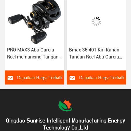
PRO MAX3 Abu Garcia
Bmax 36.401 Kiri Kanan
Reel memancing Tangan
Tangan Reel Abu Garcia
kanan kiri Low Profile
Baitcaster Hitam Semua
Baitcast fishing rod
Logam
k
Dapatkan Harga Terbaik
Dapatkan Harga Terbaik
Qingdao Sunrise Intelligent Manufacturing Energy
Technology Co.,Ltd