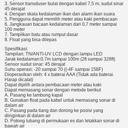
3. Sensor transduser bulat dengan kabel 7,5 m, sudut sinar
45 derajat
4. Dengan skala kedalaman ikan dan alarm ikan suara
5. Pengguna dapat memilih meter atau kaki pembacaan
6. Jangkauan bacaan kedalaman dari 0,7 meter sampai
100 meter
7. Tampilkan batu atau rumput dasar
8. Float yang bisa dilepas
Spesifikasi:
Tampilan: TN/ANTI-UV LCD dengan lampu LED
Jarak kedalaman:0.7m sampai 100m (2ft sampai 328ft)
Sensor sudut sinar: 45 derajat
Suhu operasi: -20 sampai 70 ((-4F sampai 158F)
Dioperasikan oleh: 4 x baterai AAA (Tidak ada baterai.
Harap dicatat)
Dapat dipilih antara pembacaan meter atau kaki
Dapat memasang sonar dengan metode berikut
A. Pasang ke lambung kapal
B. Gunakan float pada kabel untuk memasang sonar di
dalam air
C. Pasang pada tiang dan dorong ke posisi yang
diinginkan di dalam air
D. Potong lubang di permukaan es dan letakkan sonar di
bawah air