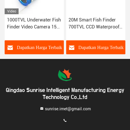
Video
1000TVL Underwater Fish
20M Smart Fish Finder
Finder Video Camera 15M
700TVL CCD Waterproof
360 derajat Kamera
Underwater Fishing
memancing bawah air
Camera Dengan 0 ~ 360
derajat
k
Dapatkan Harga Terbaik
Dapatkan Harga Terbaik
Qingdao Sunrise Intelligent Manufacturing Energy
Technology Co.,Ltd
sunrise.imet@gmail.com