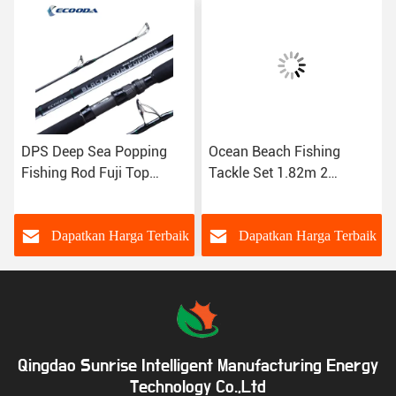
DPS Deep Sea Popping
Ocean Beach Fishing
Fishing Rod Fuji Top
Tackle Set 1.82m 2
Guides Reel Seat Travel
Bagian ML Hard Carbon
Popping Rod
Spinning Fishing Set
Lengkap
k
Dapatkan Harga Terbaik
Dapatkan Harga Terbaik
Qingdao Sunrise Intelligent Manufacturing Energy
Technology Co.,Ltd