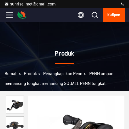
sunrise.imet@gmail.com
Kutipan
Produk
Rumah
>
Produk
>
Penangkap Ikan Penn
>
PENN umpan
memancing tongkat memancing SQUALL PENN tongkat
memancing air garam ikan reel