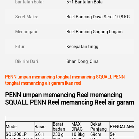
bantalan bola:
5+1 Bantalan Bola
Seret Maks:
Reel Pancing Daya Seret 10,8 KG
Menangani:
Reel Pancing Gagang Logam
Fitur:
Kecepatan tinggi
Dikirim Dari:
Shan Dong, Cina
PENN umpan memancing tongkat memancing SQUALL PENN
tongkat memancing air garam ikan reel
PENN umpan memancing Reel memancing
SQUALL PENN Reel memancing Reel air garam
Berat
MAX
Dekat
Model
Rasio
PENGALAMAN
badan
DRAG
Panjang
SQL200LP
6.6:1
230 g
10.8kg
69cm
5+1