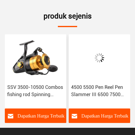
produk sejenis
SSV 3500-10500 Combos
4500 5500 Pen Reel Pen
fishing rod Spinning
Slammer III 6500 7500
Fishing Reel 5+1BB Full
8500 9500 Spincast Reel
Metal Body
k
Dapatkan Harga Terbaik
Dapatkan Harga Terbaik