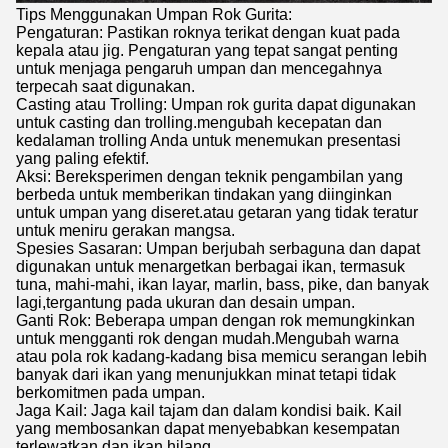
Tips Menggunakan Umpan Rok Gurita:
Pengaturan: Pastikan roknya terikat dengan kuat pada
kepala atau jig. Pengaturan yang tepat sangat penting
untuk menjaga pengaruh umpan dan mencegahnya
terpecah saat digunakan.
Casting atau Trolling: Umpan rok gurita dapat digunakan
untuk casting dan trolling.mengubah kecepatan dan
kedalaman trolling Anda untuk menemukan presentasi
yang paling efektif.
Aksi: Bereksperimen dengan teknik pengambilan yang
berbeda untuk memberikan tindakan yang diinginkan
untuk umpan yang diseret.atau getaran yang tidak teratur
untuk meniru gerakan mangsa.
Spesies Sasaran: Umpan berjubah serbaguna dan dapat
digunakan untuk menargetkan berbagai ikan, termasuk
tuna, mahi-mahi, ikan layar, marlin, bass, pike, dan banyak
lagi,tergantung pada ukuran dan desain umpan.
Ganti Rok: Beberapa umpan dengan rok memungkinkan
untuk mengganti rok dengan mudah.Mengubah warna
atau pola rok kadang-kadang bisa memicu serangan lebih
banyak dari ikan yang menunjukkan minat tetapi tidak
berkomitmen pada umpan.
Jaga Kail: Jaga kail tajam dan dalam kondisi baik. Kail
yang membosankan dapat menyebabkan kesempatan
terlewatkan dan ikan hilang.